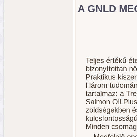
A GNLD M
Teljes értékű é
bizonyítottan nö
Praktikus kiszer
Három tudomány
tartalmaz: a T
Salmon Oil Plus 
zöldségekben és
kulcsfontosság
Minden csomag 
Megfelelő ene