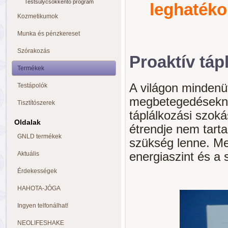
Testsúlycsökkentő program
leghatéko
Kozmetikumok
Munka és pénzkereset
Szórakozás
Proaktív táp
Termékek
A világon minden
Testápolók
megbetegedésekne
Tisztítószerek
táplálkozási szoká
Oldalak
étrendje nem tart
GNLD termékek
szükség lenne. Me
Aktuális
energiaszint és a 
Érdekességek
HAHOTA-JÓGA
Ingyen telfonálhat!
NEOLIFESHAKE