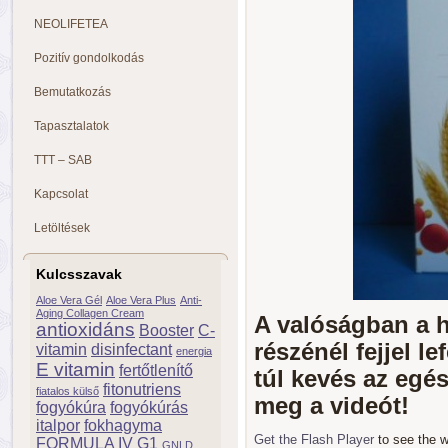
NEOLIFETEA
Pozitív gondolkodás
Bemutatkozás
Tapasztalatok
TTT – SAB
Kapcsolat
Letöltések
Kulcsszavak
Aloe Vera Gél
Aloe Vera Plus
Anti-
Aging Collagen Cream
A valóságban a h
antioxidáns
Booster
C-
részénél fejjel l
vitamin
disinfectant
energia
E vitamin
fertőtlenítő
túl kevés az egé
fitonutriens
fiatalos külső
meg a videót!
fogyókúra
fogyókúrás
italpor
fokhagyma
Get the Flash Player
to see the 
FORMULA IV
G1
GNLD