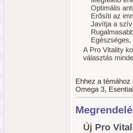
Optimális ant
Erősíti az i
Javítja a szí
Rugalmasabb
Egészséges, f
A Pro Vitality k
választás minde
Ehhez a témához k
Omega 3, Esential
Megrendel
Új
Pro Vita