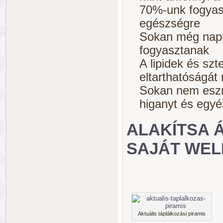
70%-unk fogyasz
egészségre
Sokan még napi 
fogyasztanak
A lipidek és szt
eltarthatóságát
Sokan nem eszne
higanyt és egy
ALAKÍTSA 
SAJÁT WEL
Aktuális táplálkozási piramis