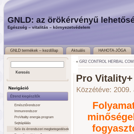
GNLD: az örökérvényű lehetős
Egészség – vitalitás – környezetvédelem
GNLD termékek – kezdőlap
Aktuális
HAHOTA-JÓGA
«
GR2 CONTROL HERBAL COM
Pro Vitality
Navigáció
Közzétéve:
2009. 
Étrend kiegészítők
Folyamat
Emésztőrendszer
Immunrendszer
minőségel
ProVitality energia program
Sejttáplálás
fogyaszt
Szív és érrendszeri megbetegedések