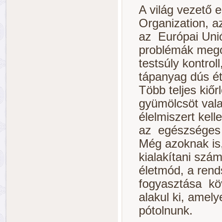
A világ vezető 
Organization, a
az Európai Uni
problémák mego
testsúly kontro
tápanyag dús ét
Több teljes kiőr
gyümölcsöt val
élelmiszert kel
az egészséges 
Még azoknak is
kialakítani szá
életmód, a rend
fogyasztása kö
alakul ki, amely
pótolnunk.