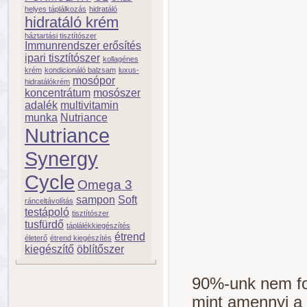
helyes táplálkozás
hidratáló
hidratáló krém
háztartási tisztítószer
Immunrendszer erősítés
ipari tisztítószer
kollagénes
krém
kondicionáló balzsam
luxus-
mosópor
hidratálókrém
koncentrátum
mosószer
adalék
multivitamin
munka
Nutriance
Nutriance
Synergy
Cycle
Omega 3
sampon
Soft
ránceltávolítás
testápoló
tisztítószer
tusfürdő
táplálékkiegészítés
étrend
életerő
étrend kiegészítés
kiegészítő
öblítőszer
90%-unk nem fo
mint amennyi a 