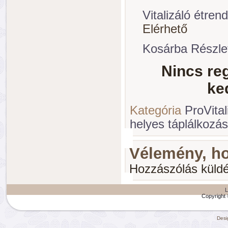
Vitalizáló étre
Elérhető
Kosárba
Részle
Nincs reg
ke
Kategória
ProVita
helyes táplálkozás
Vélemény, h
Hozzászólás kül
L
Copyright 
Desi