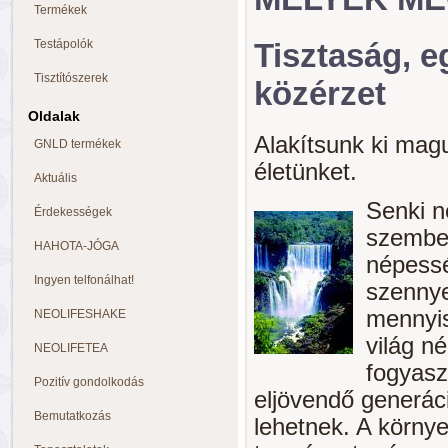
Termékek
Testápolók
Tisztaság, e
Tisztítószerek
közérzet
Oldalak
Alakítsunk ki magu
GNLD termékek
életünket.
Aktuális
Senki n
Érdekességek
szemben
HAHOTA-JÓGA
népessé
Ingyen telfonálhat!
szennye
mennyi
NEOLIFESHAKE
világ n
NEOLIFETEA
fogyasz
Pozitív gondolkodás
eljövendő generác
Bemutatkozás
lehetnek. A környe