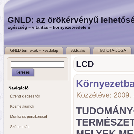
GNLD: az örökérvényű lehetős
Egészség – vitalitás – környezetvédelem
GNLD termékek – kezdőlap
Aktuális
HAHOTA-JÓGA
LCD
Környezetbar
Navigáció
Közzétéve:
2009. 
Étrend kiegészítők
Kozmetikumok
TUDOMÁNY
Munka és pénzkereset
TERMÉSZET
Szórakozás
MELYEK ME