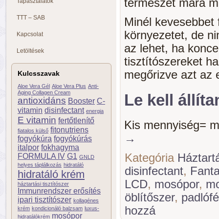
természet mára má
Tapasztalatok
TTT – SAB
Minél kevesebbet 
környezetet, de ni
Kapcsolat
az lehet, ha konce
Letöltések
tisztítószereket 
megőrizve azt az 
Kulcsszavak
Aloe Vera Gél
Aloe Vera Plus
Anti-
Aging Collagen Cream
Le kell állít
antioxidáns
Booster
C-
vitamin
disinfectant
energia
E vitamin
fertőtlenítő
Kis mennyiség= m
fitonutriens
fiatalos külső
→
fogyókúra
fogyókúrás
italpor
fokhagyma
Kategória
Háztartá
FORMULA IV
G1
GNLD
helyes táplálkozás
hidratáló
disinfectant
,
Fanta
hidratáló krém
LCD
,
mosópor
,
mo
háztartási tisztítószer
Immunrendszer erősítés
öblítőszer
,
padlóf
ipari tisztítószer
kollagénes
hozzá
krém
kondicionáló balzsam
luxus-
mosópor
hidratálókrém