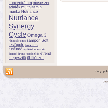
koncentrátum
mosószer
adalék
multivitamin
munka
Nutriance
Nutriance
Synergy
Cycle
Omega 3
sampon
Soft
ránceltávolítás
testápoló
tisztítószer
tusfürdő
táplálékkiegészítés
étrend
életerő
étrend kiegészítés
kiegészítő
öblítőszer
L
Copyright 
Desi